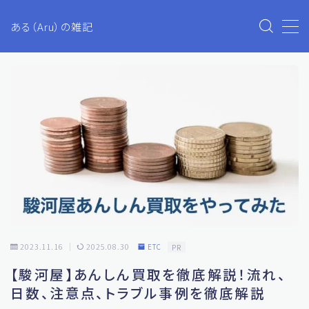
ある（Aru）の雑記
MENU
Aruのブログ
プライバシーポリシー
お問い合わせ
生活・ファイナンス
2023.11.16
2025.08.30
ETC
PR
ETC
【駿河屋】あんしん買取を徹底解説！流れ、
投資
日数、注意点、トラブル事例を徹底解説