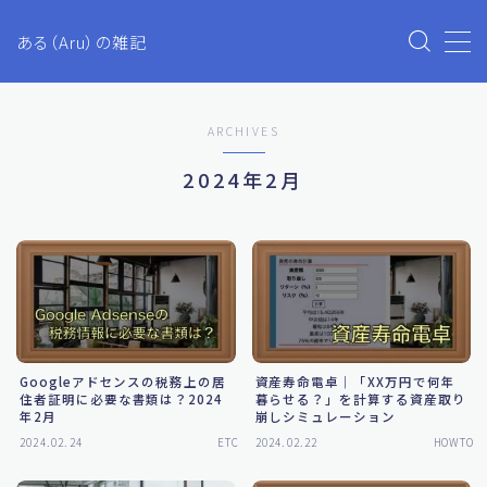
ある（Aru）の雑記
MENU
ARCHIVES
Aruのブログ
2024年2月
プライバシーポリシー
お問い合わせ
生活・ファイナンス
Googleアドセンスの税務上の居
資産寿命電卓｜「XX万円で何年
ETC
住者証明に必要な書類は？2024
暮らせる？」を計算する資産取り
年2月
崩しシミュレーション
2024.02.24
ETC
2024.02.22
HOWTO
投資