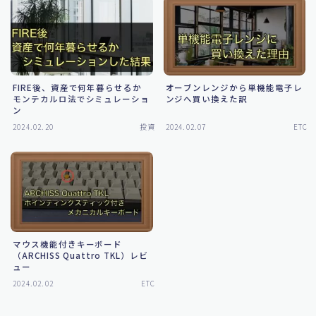
FIRE後、資産で何年暮らせるか
オーブンレンジから単機能電子レ
モンテカルロ法でシミュレーショ
ンジへ買い換えた訳
ン
2024.02.20
投資
2024.02.07
ETC
マウス機能付きキーボード
（ARCHISS Quattro TKL）レビ
ュー
2024.02.02
ETC