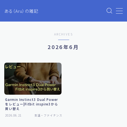
ある（Aru）の雑記
MENU
ARCHIVES
Aruのブログ
2026年6月
プライバシーポリシー
お問い合わせ
生活・ファイナンス
Garmin Instinct3 Dual Power
ETC
をレビュー|Fitbit inspire3から
買い替え
2026.06.21
生活・ファイナンス
投資