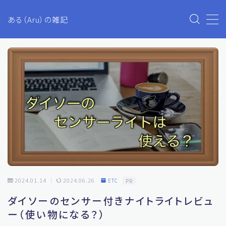
ある（Aru）の雑記
MENU
Aruのブログ
プライバシーポリシー
お問い合わせ
生活・ファイナンス
2024.01.14
2024.06.26
ETC
PR
ETC
ダイソーのセンサー付きナイトライトレビュ
投資
ー（使い物になる？）