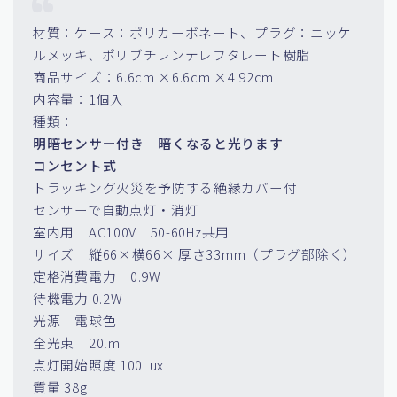
スペックは以下の通りです。
材質：ケース：ポリカーボネート、プラグ：ニッケ
ルメッキ、ポリブチレンテレフタレート樹脂
商品サイズ：6.6cm ×6.6cm ×4.92cm
内容量：1個入
種類：
明暗センサー付き 暗くなると光ります
コンセント式
トラッキング火災を予防する絶縁カバー付
センサーで自動点灯・消灯
室内用 AC100V 50-60Hz共用
サイズ 縦66×横66× 厚さ33mm（プラグ部除く）
定格消費電力 0.9W
待機電力 0.2W
光源 電球色