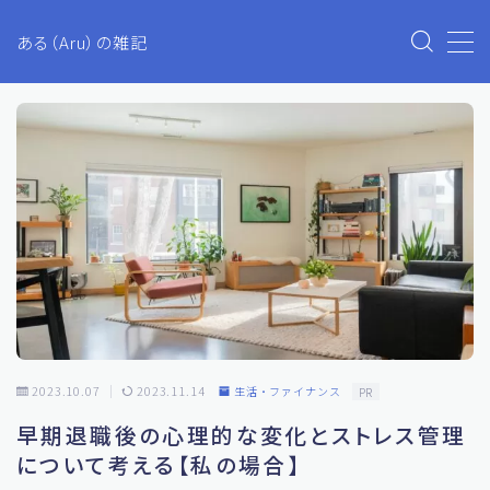
ある（Aru）の雑記
MENU
Aruのブログ
プライバシーポリシー
お問い合わせ
生活・ファイナンス
2023.10.07
2023.11.14
生活・ファイナンス
PR
ETC
早期退職後の心理的な変化とストレス管理
投資
について考える【私の場合】