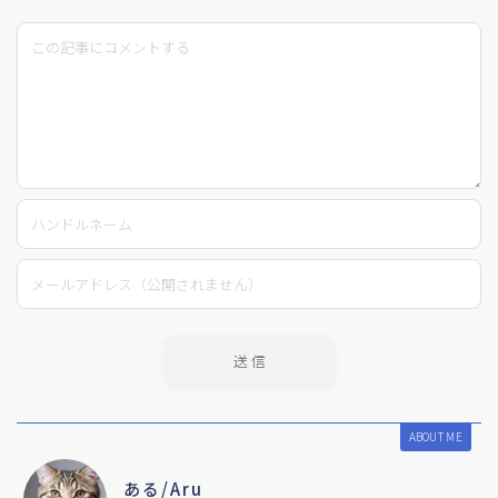
ABOUT ME
ある/Aru