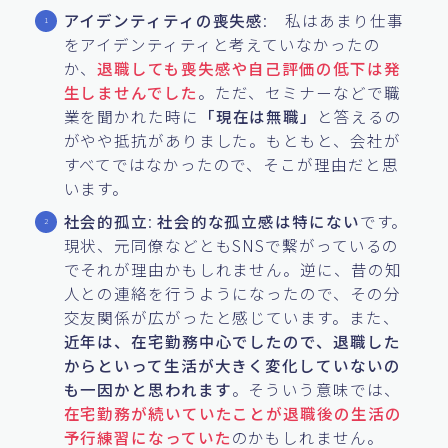
アイデンティティの喪失感
: 私はあまり仕事
をアイデンティティと考えていなかったの
か、
退職しても喪失感や自己評価の低下は発
生しませんでした
。ただ、セミナーなどで職
業を聞かれた時に
「現在は無職」
と答えるの
がやや抵抗がありました。もともと、会社が
すべてではなかったので、そこが理由だと思
います。
社会的孤立
:
社会的な孤立感は特にない
です。
現状、元同僚などともSNSで繋がっているの
でそれが理由かもしれません。逆に、昔の知
人との連絡を行うようになったので、その分
交友関係が広がったと感じています。また、
近年は、在宅勤務中心でしたので、退職した
からといって生活が大きく変化していないの
も一因かと思われます
。そういう意味では、
在宅勤務が続いていたことが退職後の生活の
予行練習になっていた
のかもしれません。