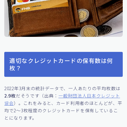
適切なクレジットカードの保有数は何
枚？
2022年3月末の統計データで、一人あたりの平均枚数は
2.9枚
だそうです（出典：
一般財団法人日本クレジット
協会
）。これをみると、カード利用者のほとんどが、平
均で2〜3枚程度のクレジットカードを保有しているこ
とになります。