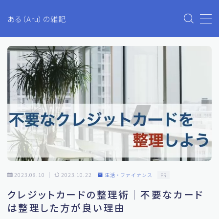
ある（Aru）の雑記
MENU
Aruのブログ
プライバシーポリシー
お問い合わせ
生活・ファイナンス
2023.08.10
2023.10.22
生活・ファイナンス
PR
ETC
クレジットカードの整理術｜不要なカード
投資
は整理した方が良い理由