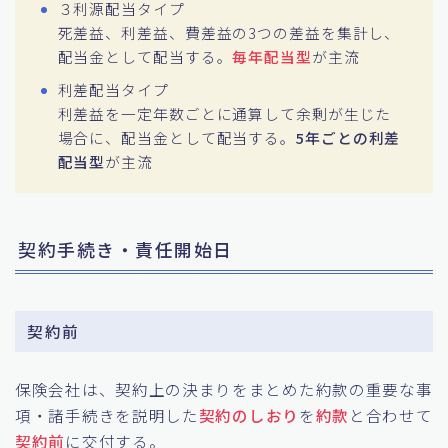
３利源配当タイプ
死差益、利差益、費差益の3つの差益を集計し、
配当金として配当する。
毎年配当型
が主流
利差配当タイプ
利差益を一定年数ごとに通算して余剰が生じた
場合に、配当金として配当する。
5年ごとの利差
配当型
が主流
契約手続き・責任開始日
契約前
保険会社は、契約上の決まりをまとめた約款の重要な事
項・諸手続きを説明した
契約のしおり
を
約款
と合わせて
契約前
に交付する。