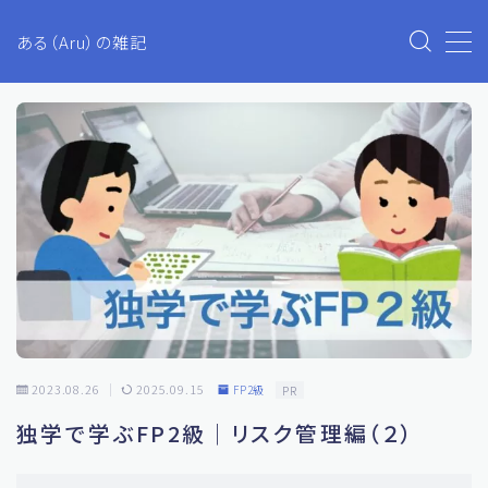
ある（Aru）の雑記
MENU
Aruのブログ
プライバシーポリシー
お問い合わせ
生活・ファイナンス
2023.08.26
2025.09.15
FP2級
PR
ETC
独学で学ぶFP2級｜リスク管理編（２）
投資