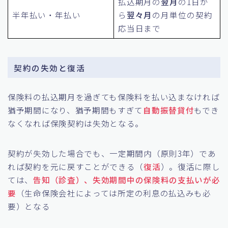
払込期月の
翌月
の1日か
半年払い・年払い
ら
翌々月
の月単位の契約
応当日まで
契約の失効と復活
保険料の払込期月を過ぎても保険料を払い込まなければ
猶予期間になり、猶予期間もすぎて
自動振替貸付
もでき
なくなれば保険契約は失効となる。
契約が失効した場合でも、一定期間内（原則3年）であ
れば契約を元に戻すことができる（
復活
）。復活に際し
ては、
告知（診査）、失効期間中の保険料の支払いが必
要
（生命保険会社によっては所定の利息の払込みも必
要）となる