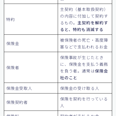
主契約（基本取扱契約）
の内容に付加して契約す
特約
るもの。
主契約を解約す
ると、特約も消滅する
被保険者の死亡・高度障
保険金
害などで支払われるお金
保険事故が生じたとき
に、保険金を支払う義務
保険者
を負う者。通常は
保険会
社のこと
保険金受取人
保険金の受け取る人
保険を契約を行っている
保険契約者
人
保険料
契約者が支払うお金