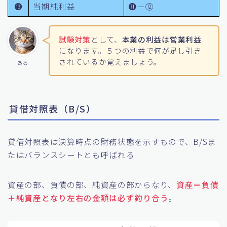
⓭
当期純利益
⓫ー⑫
試験対策
として、
本業の利益は営業利益
になります。５つの利益で何が足し引き
されているか覚えましょう。
ある
貸借対照表（B/S）
貸借対照表は決算時点の財務状態を示すもので、B/Sま
たはバランスシートとも呼ばれる
資産の部、負債の部、純資産の部からなり、
資産＝負債
＋純資産となり左右の金額は必ず釣り合う
。