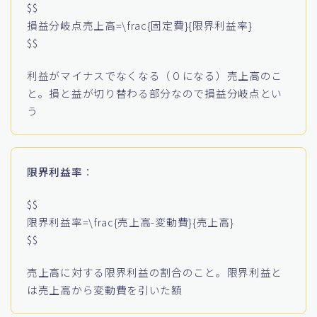
$$
損益分岐点売上高=\frac{固定費}{限界利益率}
$$
利益がマイナスでなくなる（０になる）売上高のこ
と。損と益が切り替わる部分なので損益分岐点とい
う
限界利益率
：
$$
限界利益率=\frac{売上高-変動費}{売上高}
$$
売上高に対する限界利益の割合のこと。限界利益と
は売上高から変動費を引いた額