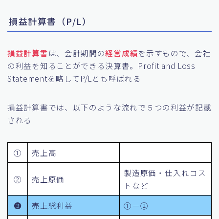
損益計算書（P/L）
損益計算書
は、会計期間の
経営成績
を示すもので、会社
の利益を知ることができる決算書。Profit and Loss
Statementを略してP/Lとも呼ばれる
損益計算書では、以下のような流れで５つの利益が記載
される
①
売上高
製造原価・仕入れコス
②
売上原価
トなど
❸
売上総利益
①ー②