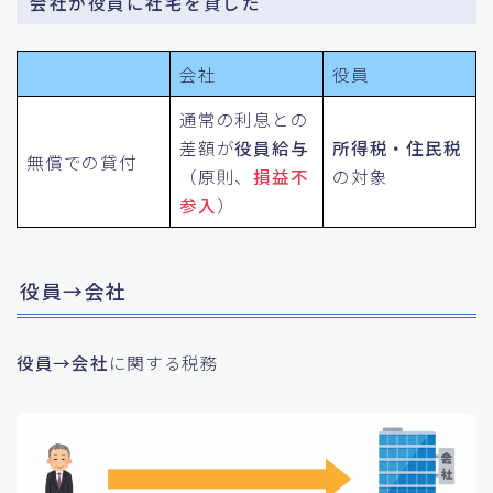
会社が役員に社宅を貸した
会社
役員
通常の利息との
差額が
役員給与
所得税・住民税
無償での貸付
（原則、
損益不
の対象
参入
）
役員→会社
役員→会社
に関する税務