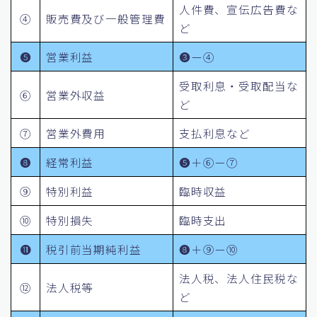
人件費、宣伝広告費な
④
販売費及び一般管理費
ど
❺
営業利益
❸ー④
受取利息・受取配当な
⑥
営業外収益
ど
⑦
営業外費用
支払利息など
❽
経常利益
❺＋⑥ー⑦
⑨
特別利益
臨時収益
⑩
特別損失
臨時支出
⓫
税引前当期純利益
❽＋⑨ー⑩
法人税、法人住民税な
⑫
法人税等
ど