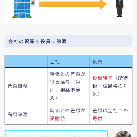
会社の資産を役員に譲渡
会社
役員
時価との差額が
役員給与
（
所得
役員給与（原
低額譲渡
税・住民税
の対
則、
損益不算
象）
入
）
時価との差額が
差額は会社への
高額譲渡
受贈益
寄付