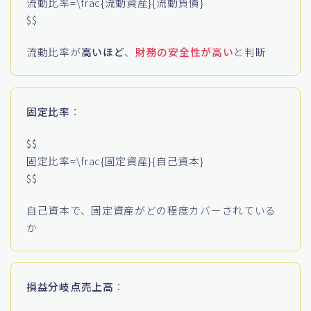
流動比率=\frac{流動資産}{流動負債}
$$
流動比率が
高いほど
、
財務の安全性が高い
と判断
固定比率
：
$$
固定比率=\frac{固定資産}{自己資本}
$$
自己資本で、固定資産がどの程度カバーされている
か
損益分岐点売上高
：