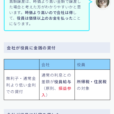
高額譲渡は、時価より高い金額で譲渡し
た場合と考えた方がわかりやすいかと思
います。
時価より高いので会社は得
し
て、
役員は価値以上のお金を払った
こと
になります。
会社が役員に金銭の貸付
会社
役員
通常の利息との
無利子・通常金
差額が
役員給与
所得税・住民税
利より低い金利
（原則、
損益参
の対象
での貸付
入
）