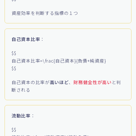
資産効率を判断する指標の１つ
自己資本比率
：
$$
自己資本比率=\frac{自己資本}{負債+純資産}
$$
自己資本の比率が
高いほど
、
財務健全性が高い
と判
断される
流動比率
：
$$