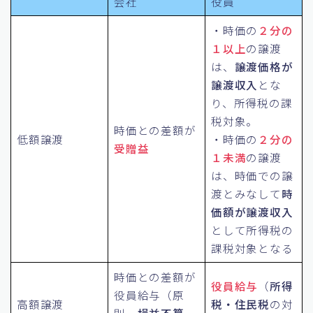
会社
役員
・時価の
２分の
１以上
の譲渡
は、
譲渡価格が
譲渡収入
とな
り、所得税の課
税対象。
時価との差額が
低額譲渡
・時価の
２分の
受贈益
１未満
の譲渡
は、時価での譲
渡とみなして
時
価額が譲渡収入
として所得税の
課税対象となる
時価との差額が
役員給与
（
所得
役員給与（原
高額譲渡
税・住民税
の対