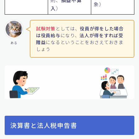
則、
損益不算
象）
入
）
試験対策
としては、
役員が得をした場合
は役員給与
になり、
法人が得をすれば受
贈益
になるということをおさえておきま
ある
しょう
決算書と法人税申告書