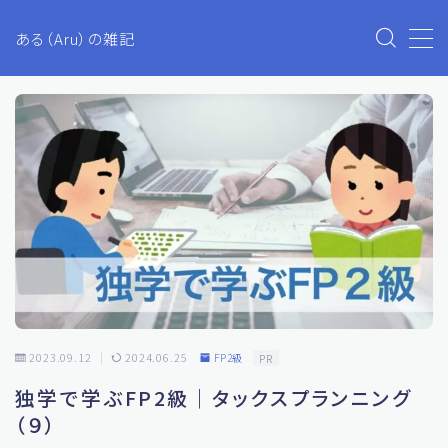
ある（Aru）の雑記
MENU
Aruのブログ
プライバシーポリシー
お問い合わせ
生活・ファイナンス
2023.09.12
2024.06.25
FP2級
PR
ETC
独学で学ぶFP2級｜タックスプランニング
投資
（９）