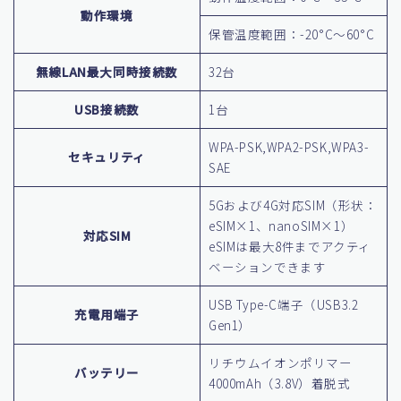
動作環境
保管温度範囲：-20°C～60°C
無線LAN最大同時接続数
32台
USB接続数
1台
WPA-PSK,WPA2-PSK,WPA3-
セキュリティ
SAE
5Gおよび4G対応SIM（形状：
eSIM×1、nanoSIM×1）
対応SIM
eSIMは最大8件までアクティ
ベーションできます
USB Type-C端子（USB3.2
充電用端子
Gen1）
リチウムイオンポリマー
バッテリー
4000mAh（3.8V）着脱式