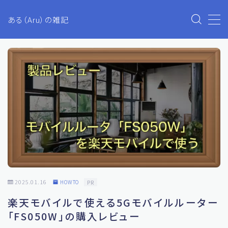
ある（Aru）の雑記
MENU
Aruのブログ
プライバシーポリシー
お問い合わせ
生活・ファイナンス
2025.01.16
HOWTO
PR
ETC
楽天モバイルで使える5Gモバイルルーター
投資
「FS050W」の購入レビュー